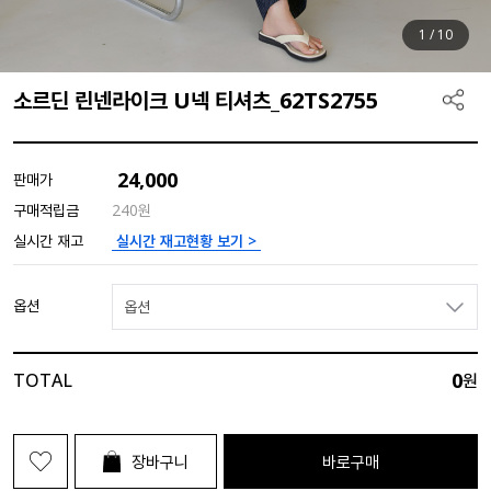
1
/
10
소르딘 린넨라이크 U넥 티셔츠_62TS2755
24,000
판매가
구매적립금
240원
실시간 재고현황 보기 >
실시간 재고
옵션
옵션
0
TOTAL
원
장바구니
바로구매