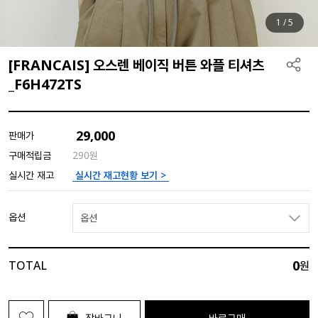
1
/
5
[FRANCAIS] 오스렌 베이직 버튼 와플 티셔츠
_F6H472TS
29,000
판매가
구매적립금
290원
실시간 재고현황 보기 >
실시간 재고
옵션
옵션
0
TOTAL
원