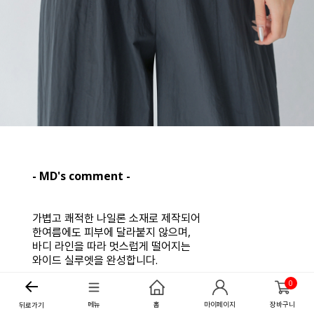
- MD's comment -
가볍고 쾌적한 나일론 소재로 제작되어
한여름에도 피부에 달라붙지 않으며,
바디 라인을 따라 멋스럽게 떨어지는
와이드 실루엣을 완성합니다.
0
허리 라인에 적용된 밴딩 디자인으로
장시간 착용에도 압박감이 없으며,
메뉴
홈
마이페이지
장바구니
뒤로가기