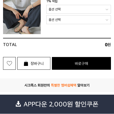
1% 적립
0
TOTAL
원
장바구니
바로구매
시크폭스 회원만의
특별한 멤버쉽혜택
알아보기