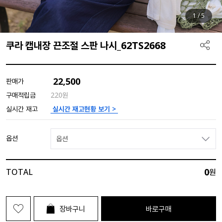
1
/
5
쿠라 캡내장 끈조절 스판 나시_62TS2668
22,500
판매가
구매적립금
220원
실시간 재고현황 보기 >
실시간 재고
옵션
옵션
0
TOTAL
원
장바구니
바로구매