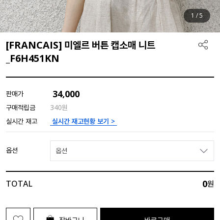
1
/
5
[FRANCAIS] 미엘르 버튼 캡소매 니트
_F6H451KN
34,000
판매가
구매적립금
340원
실시간 재고현황 보기 >
실시간 재고
옵션
옵션
0
TOTAL
원