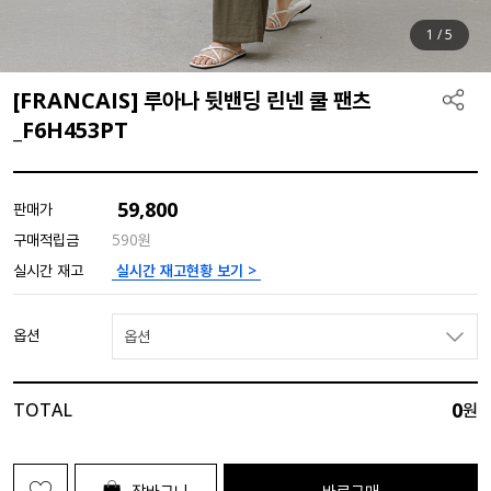
1
/
5
[FRANCAIS] 루아나 뒷밴딩 린넨 쿨 팬츠
_F6H453PT
59,800
판매가
구매적립금
590원
실시간 재고현황 보기 >
실시간 재고
옵션
옵션
0
TOTAL
원