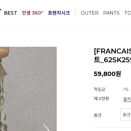
BEST
인생 360º
프렌치시크
OUTER
PANTS
T
[FRANCA
트_62SK25
59,800원
적립금
1%
재고현황
실시
옵션