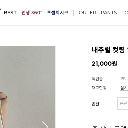
BEST
인생 360º
프렌치시크
OUTER
PANTS
T
내추럴 컷팅 
21,000원
적립금
1%
재고현황
실시
옵션