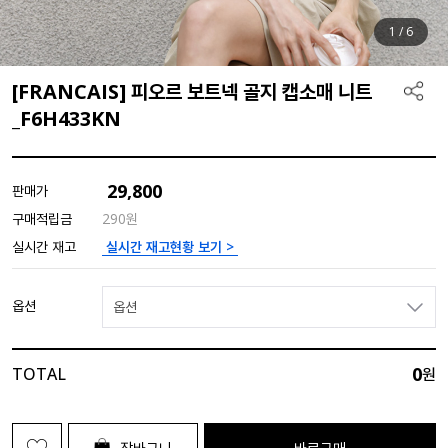
1
/
6
[FRANCAIS] 피오르 보트넥 골지 캡소매 니트
_F6H433KN
29,800
판매가
구매적립금
290원
실시간 재고현황 보기 >
실시간 재고
옵션
옵션
0
TOTAL
원