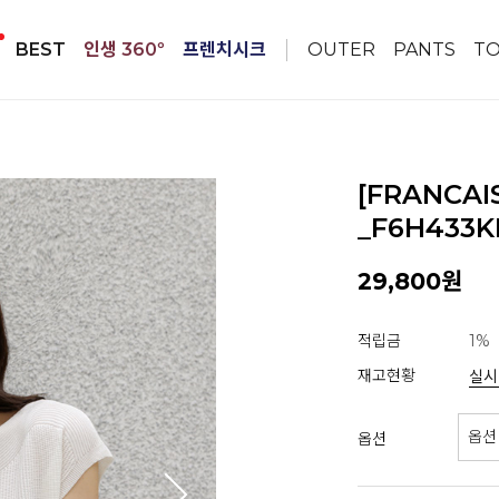
BEST
인생 360º
프렌치시크
OUTER
PANTS
T
[FRANCA
_F6H433K
29,800원
적립금
1%
재고현황
실시
옵션