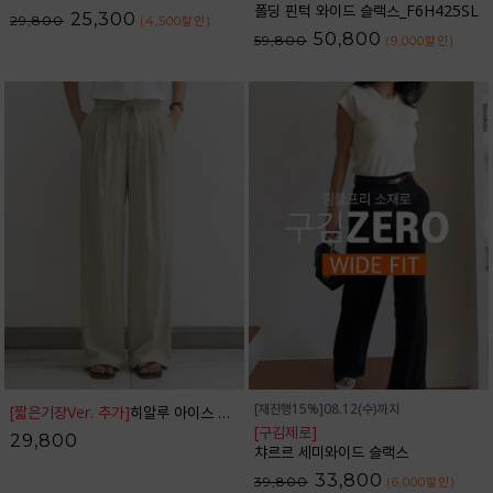
폴딩 핀턱 와이드 슬랙스_F6H425SL
25,300
29,800
(4,500
할인
)
50,800
59,800
(9,000
할인
)
[재진행15%]08.12(수)까지
[짧은기장Ver. 추가]
히알루 아이스 밴딩 와이드 팬츠_42PT1784
[구김제로]
29,800
챠르르 세미와이드 슬랙스
33,800
39,800
(6,000
할인
)