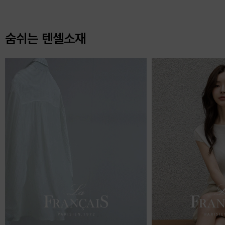
숨쉬는 텐셀소재