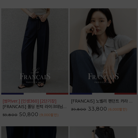
[썸머ver.] [인생360] [2단기장]
[FRANCAIS] 노벨리 팬던트 카라 니트 가디건_F6S254CA
[FRANCAIS] 폴딩 핀턱 라이크데님 와이드 팬츠(여름VER.)_F6H444PT
33,800
39,800
(6,000
할인
)
50,800
59,800
(9,000
할인
)