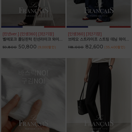
[린넨ver.] [인생360] [3단기장]
[인생360] [3단기장]
벨에포크 폴딩핀턱 린넨라이크 와이드 슬랙스_F6H470SL
브레오 스트라이프 스트링 데님 와이드 팬츠_F6H475DP
50,800
82,600
59,800
118,000
(9,000
할인
)
(35,400
할인
)