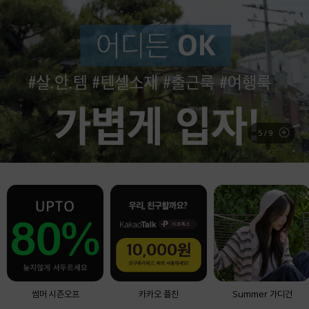
BEST ITEM
실시간 베스트 아이템
6
/
9
썸머 시즌오프
카카오 플친
Summer 가디건