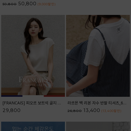
50,800
59,800
(9,000
할인
)
[FRANCAIS] 피오르 보트넥 골지 캡소매 니트_F6H433KN
라르몬 백 리본 자수 반팔 티셔츠_62TS2605
29,800
13,400
26,800
(13,400
할인
)