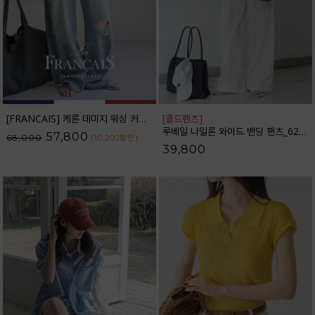
[FRANCAIS] 케론 데미지 워싱 커브라인 와이드 데님팬츠_F6H479DP
[콜드팬츠]
루베일 나일론 와이드 밴딩 팬츠_62PT2616
57,800
68,000
(10,200
할인
)
39,800