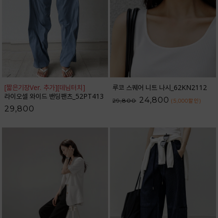
[짧은기장Ver. 추가]
[데님터치]
루코 스퀘어 니트 나시_62KN2112
라이오셀 와이드 밴딩팬츠_52PT413
24,800
29,800
(5,000
할인
)
29,800