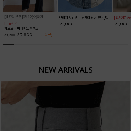
[재진행15%]08.12(수)까지
빈티지 워싱 5부 버뮤다 데님 팬츠_52DP598
[짧은기장Ver
[구김제로]
29,800
29,800
챠르르 세미와이드 슬랙스
33,800
(6,000
할인
)
39,800
NEW ARRIVALS