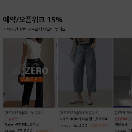
예약/오픈위크 15%
기회는 단 한번,서두르지 않으면 늦어요
[재진행15%]08.12(수)까지
[재진행15%]08.09(일)까지
[재진행15%
[구김제로]
디케트 세미배기 데님 팬츠_52DP438
[인생360] 
챠르르 세미와이드 슬랙스
컬틴 린넨라이크
42,300
(7,500
할인
)
49,800
33,800
4
(6,000
할인
)
39,800
49,000