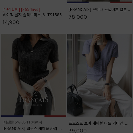
[1+1할인] [365days]
[FRANCAIS] 브제나 스냅버튼 벌룬 와이드 팬츠_F6H516PT
베이직 골지 슬리브리스_61TS1585
78,000
14,900
[재진행15%]08.11(화)까지
프로스트 브이 케이블 니트 가디건_61CA1478
[FRANCAIS] 켈로스 케이블 카라 니트_F6S256KN
39,000