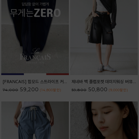
[FRANCAIS] 힙모드 스트라이프 커브라인 와이드 데님팬츠_62DP2584
제네바 백 플랩포켓 데미지워싱 버뮤다 데님 팬츠_62PT2564
59,200
50,800
74,000
59,800
(14,800
할인
)
(9,000
할인
)