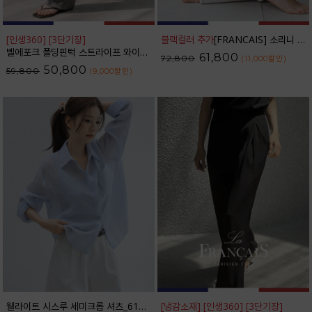
[인생360] [3단기장]
블랙컬러 추가
[FRANCAIS] 소리니 스티치 커브드 데님 팬츠_62DP2585
벨에포크 폴딩핀턱 스트라이프 와이드 슬랙스_F6S238SL
61,800
72,800
(11,000
할인
)
50,800
59,800
(9,000
할인
)
웰라이트 시스루 세미크롭 셔츠_61SH2490
[냉감소재] [인생360] [3단기장]