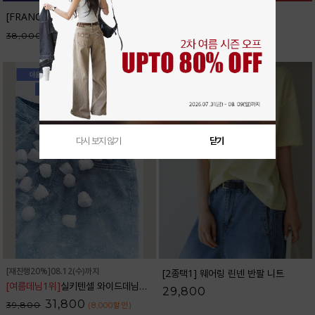
[FRANCAIS] 테너리프 반팔 니트_F6H298KN
32,300
38,000
(5,700
할인
)
다시 보지 않기
닫기
[재진행20%]08.12(수)까지
[2종택1] 웨어링 린넨 반팔 니트
[여름데님1위]
실키텐셀 와이드데님팬츠_32DP1832
29,800
31,800
39,800
(8,000
할인
)