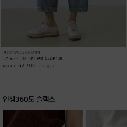
[재진행15%]08.09(일)까지
디케트 세미배기 데님 팬츠_52DP438
42,300
49,800
(7,500
할인
)
인생360도 슬랙스