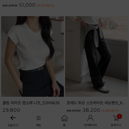
51,000
60,000
(9,000
할인
)
쿨링 라이트 캡소매 니트_52KN626
포에드 워싱 스트레이트 데님팬츠_61DP1708
29,800
38,200
45,000
(6,800
할인
)
0
메뉴
홈
마이페이지
장바구니
뒤로가기