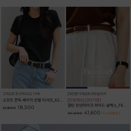
고객요청 한시적SALE 15%
[재진행15%]08.09(일)까지
소프트 쫀득 베이직 반팔 티셔츠_62TS2066
[인생360] [3단기장]
컬틴 린넨라이크 와이드 슬랙스_F6S349SL
18,500
21,800
41,600
49,000
(7,400
할인
)