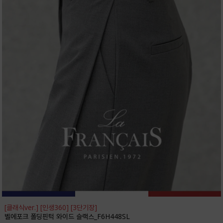
[클래식ver.] [인생360] [3단기장]
벨에포크 폴딩핀턱 와이드 슬랙스_F6H448SL