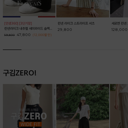
[인생360] [3단기장]
린넨 라이크 스트라이프 셔츠
세로엔 린넨 
린넨라이크 내추럴 세미와이드 슬랙스_F6S164SL
29,800
128,000
47,800
(12,000
할인
)
59,800
구김ZERO!