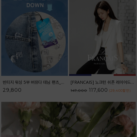
빈티지 워싱 5부 버뮤다 데님 팬츠_52DP598
[FRANCAIS] 노크턴 쉬폰 레이어드 린넨 자켓_F6S391JK
29,800
117,600
147,000
(29,400
할인
)