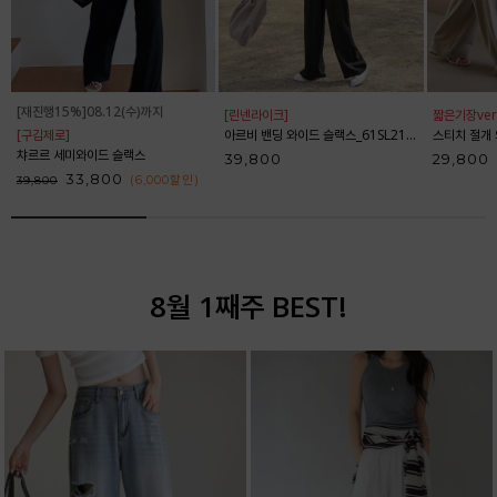
[재진행15%]08.12(수)까지
[린넨라이크]
짧은기장ver
[구김제로]
아르비 밴딩 와이드 슬랙스_61SL2153
스티치 절개 와
챠르르 세미와이드 슬랙스
39,800
29,800
33,800
(6,000
할인
)
39,800
8월 1째주 BEST!