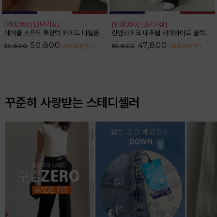
[인생360] [3단기장]
[인생360] [3단기장]
에어쿨 소프트 투핀턱 와이드 나일론 슬랙스_F6S350SL
린넨라이크 내추럴 세미와이드 슬랙스_F6S164SL
50,800
47,800
59,800
59,800
(9,000
할인
)
(12,000
할인
)
꾸준히 사랑받는 스테디셀러