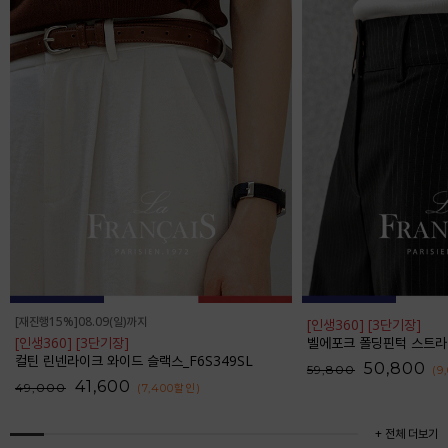
[재진행15%]08.09(일)까지
[인생360] [3단기장]
[인생360] [3단기장]
벨에포크 폴딩핀턱 스트라이프 와
컬틴 린넨라이크 와이드 슬랙스_F6S349SL
50,800
59,800
(9
41,600
49,000
(7,400
할인
)
+ 전체 더보기