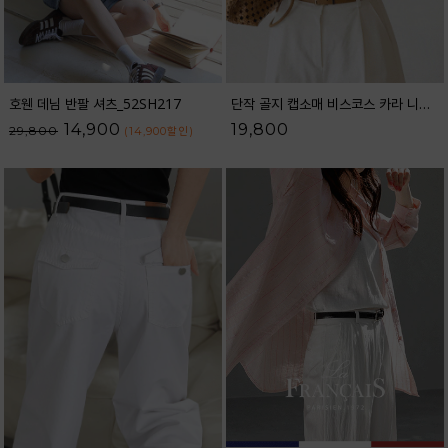
호웬 데님 반팔 셔츠_52SH217
단작 골지 캡소매 비스코스 카라 니트_62KN2562
14,900
19,800
29,800
(14,900
할인
)