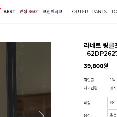
BEST
인생 360º
프렌치시크
OUTER
PANTS
T
라네르 링클
_62DP262
39,800원
적립금
1%
재고현황
실시
타입
옵션