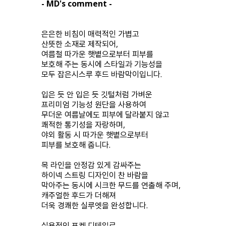
- MD's comment -
은은한 비침이 매력적인 가볍고
산뜻한 소재로 제작되어,
여름철 따가운 햇볕으로부터 피부를
보호해 주는 동시에 스타일과 기능성을
모두 잡은시스루 후드 바람막이입니다.
입은 듯 안 입은 듯 깃털처럼 가벼운
프리미엄 기능성 원단을 사용하여
무더운 여름날에도 피부에 달라붙지 않고
쾌적한 통기성을 자랑하며,
야외 활동 시 따가운 햇볕으로부터
피부를 보호해 줍니다.
목 라인을 안정감 있게 감싸주는
하이넥 스트링 디자인이 찬 바람을
막아주는 동시에 시크한 무드를 연출해 주며,
캐주얼한 후드가 더해져
더욱 경쾌한 실루엣을 완성합니다.
실용적인 포켓 디테일로