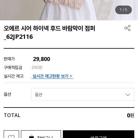
1
/
5
오에르 시어 하이넥 후드 바람막이 점퍼
_62JP2116
29,800
판매가
구매적립금
290원
실시간 재고현황 보기 >
실시간 재고
옵션
옵션
0
TOTAL
원