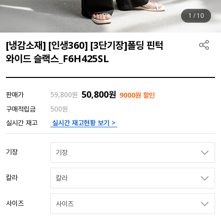
1
/
10
[냉감소재] [인생360] [3단기장]폴딩 핀턱
와이드 슬랙스_F6H425SL
50,800
원
판매가
59,800
원
9000원 할인
구매적립금
500원
실시간 재고현황 보기 >
실시간 재고
기장
기장
칼라
칼라
사이즈
사이즈