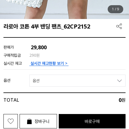
1
/
9
라로아 코튼 4부 밴딩 팬츠_62CP2152
29,800
판매가
구매적립금
290원
실시간 재고현황 보기 >
실시간 재고
옵션
옵션
0
TOTAL
원
장바구니
바로구매