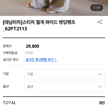
1
/
9
[데님터치]스티치 절개 와이드 밴딩팬츠
_62PT2113
29,800
판매가
구매적립금
290원
실시간 재고현황 보기 >
실시간 재고
기장
기장
옵션
옵션
0
TOTAL
원