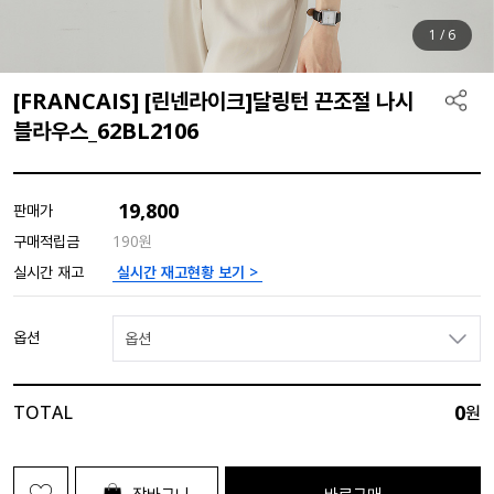
1
/
6
[FRANCAIS] [린넨라이크]달링턴 끈조절 나시
블라우스_62BL2106
19,800
판매가
구매적립금
190원
실시간 재고현황 보기 >
실시간 재고
옵션
옵션
0
TOTAL
원