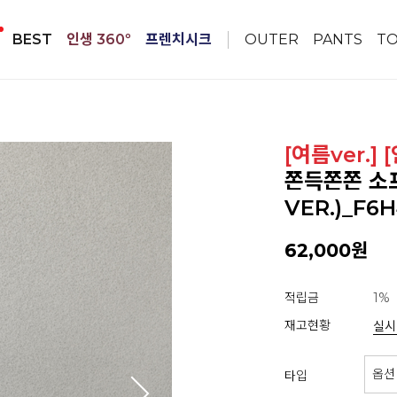
BEST
인생 360º
프렌치시크
OUTER
PANTS
T
[여름ver.] 
쫀득쫀쫀 소
VER.)_F6
62,000원
적립금
1%
재고현황
실시
타입