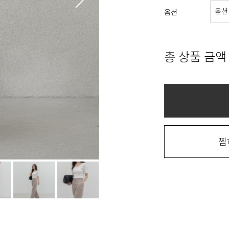
옵션
총 상품 금액
찜