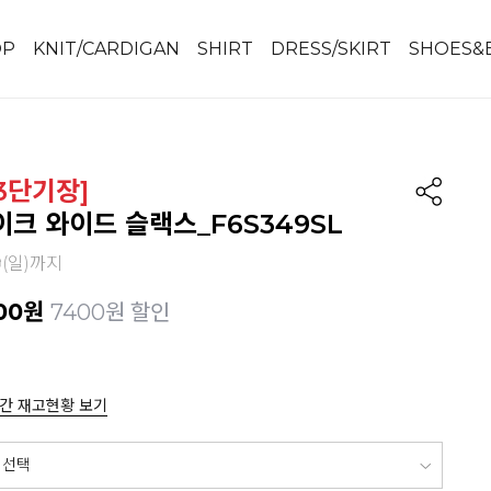
OP
KNIT/CARDIGAN
SHIRT
DRESS/SKIRT
SHOES&
[3단기장]
크 와이드 슬랙스_F6S349SL
9(일)까지
00
원
7400원 할인
간 재고현황 보기