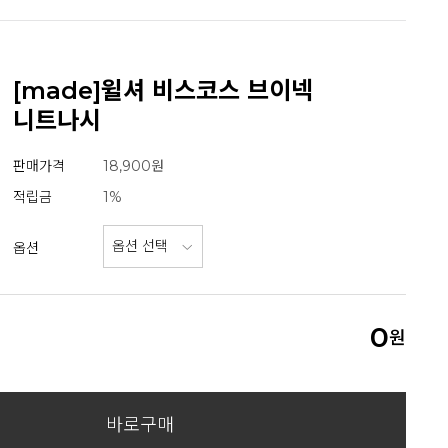
[made]윌셔 비스코스 브이넥
니트나시
판매가격
18,900원
적립금
1%
옵션
0
원
바로구매