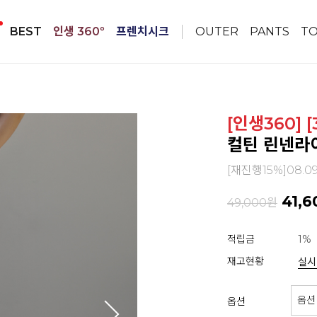
BEST
인생 360º
프렌치시크
OUTER
PANTS
T
[인생360] 
컬틴 린넨라이
[재진행15%]08.0
41,6
49,000원
적립금
1%
재고현황
실시
옵션