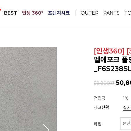
BEST
인생 360º
프렌치시크
OUTER
PANTS
T
[인생360] 
벨에포크 폴
_F6S238S
50,8
59,800원
적립금
1%
재고현황
실시
타입