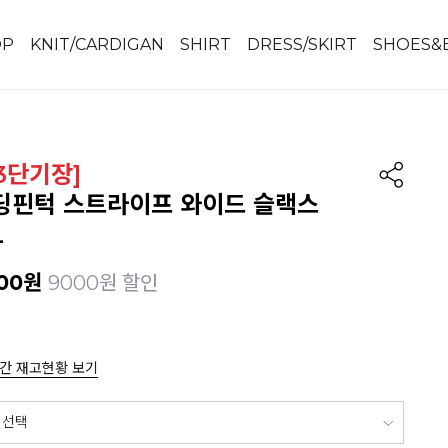
OP
KNIT/CARDIGAN
SHIRT
DRESS/SKIRT
SHOES&
[3단기장]
딩핀턱 스트라이프 와이드 슬랙스
L
00
원
9000원 할인
간 재고현황 보기