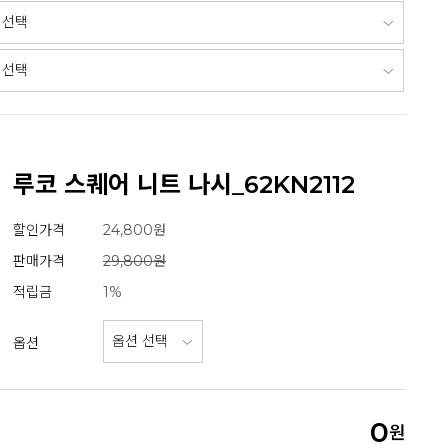
루코 스퀘어 니트 나시_62KN2112
할인가격
24,800원
판매가격
29,800원
적립금
1%
옵션
0
원