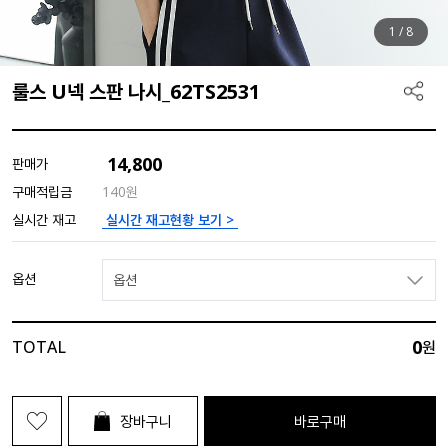
1
/
8
룰스 U넥 스판 나시_62TS2531
14,800
판매가
구매적립금
140원
실시간 재고현황 보기 >
실시간 재고
옵션
옵션
0
TOTAL
원
장바구니
바로구매