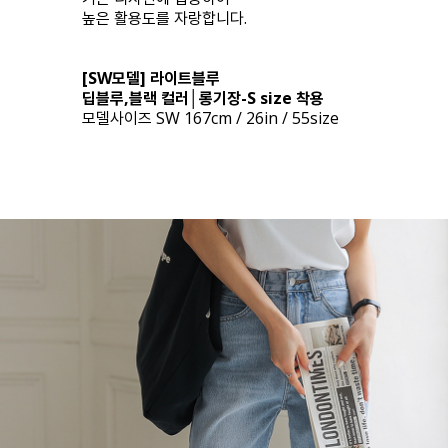
높은 활용도를 자랑합니다.
[SW모델] 라이트블루
딥블루,블랙 컬러│롱기장-S size 착용
모델사이즈 SW 167cm / 26in / 55size