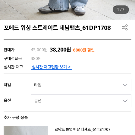
1
/
7
포에드 워싱 스트레이트 데님팬츠_61DP1708
38,200
원
판매가
45,000
원
6800원 할인
구매적립금
380원
실시간 재고현황 보기 >
실시간 재고
타입
타입
옵션
옵션
추가 구성 상품
르망트 롤업 반팔 티셔츠_61TS1707