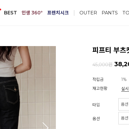
BEST
인생 360º
프렌치시크
OUTER
PANTS
T
피프티 부츠컷
38,2
45,000원
적립금
1%
재고현황
실시
타입
옵션