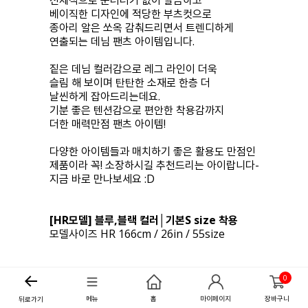
전체적으로 군더더기 없이 깔끔하고
베이직한 디자인에 적당한 부츠컷으로
종아리 알은 쏘옥 감춰드리면서 트렌디하게
연출되는 데님 팬츠 아이템입니다.
짙은 데님 컬러감으로 레그 라인이 더욱
슬림 해 보이며 탄탄한 소재로 한층 더
날씬하게 잡아드리는데요.
기분 좋은 텐션감으로 편안한 착용감까지
더한 매력만점 팬츠 아이템!
다양한 아이템들과 매치하기 좋은 활용도 만점인
제품이라 꼭! 소장하시길 추천드리는 아이랍니다-
지금 바로 만나보세요 :D
[HR모델] 블루,블랙 컬러│기본S size 착용
모델사이즈 HR 166cm / 26in / 55size
0
메뉴
홈
마이페이지
장바구니
뒤로가기