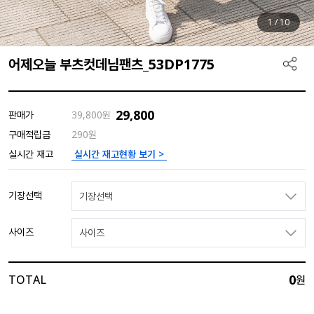
1
/
10
어제오늘 부츠컷데님팬츠_53DP1775
29,800
판매가
39,800
원
구매적립금
290원
실시간 재고현황 보기 >
실시간 재고
기장선택
기장선택
사이즈
사이즈
0
TOTAL
원