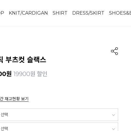
OP
KNIT/CARDIGAN
SHIRT
DRESS/SKIRT
SHOES&
직 부츠컷 슬랙스
00
원
19900원 할인
간 재고현황 보기