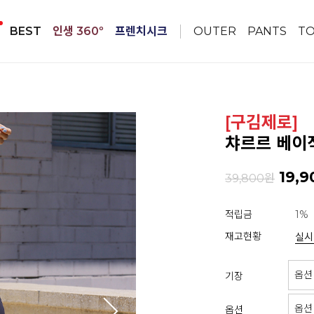
BEST
인생 360º
프렌치시크
OUTER
PANTS
T
[구김제로]
챠르르 베이
19,9
39,800원
적립금
1%
재고현황
실시
기장
옵션