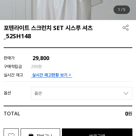
1
/
5
포텐라이트 스크런치 SET 시스루 셔츠
_52SH148
29,800
판매가
구매적립금
290원
실시간 재고현황 보기 >
실시간 재고
옵션
옵션
0
TOTAL
원