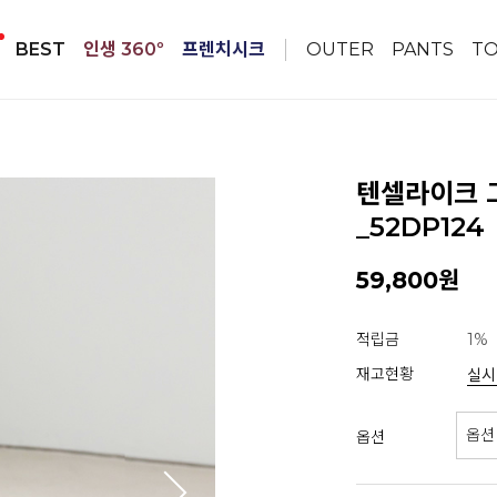
BEST
인생 360º
프렌치시크
OUTER
PANTS
T
텐셀라이크 
_52DP124
59,800원
적립금
1%
재고현황
실시
옵션