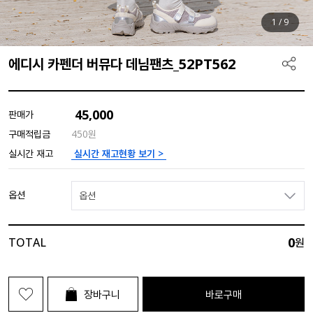
1
/
9
에디시 카펜더 버뮤다 데님팬츠_52PT562
45,000
판매가
구매적립금
450원
실시간 재고현황 보기 >
실시간 재고
옵션
옵션
0
TOTAL
원
장바구니
바로구매