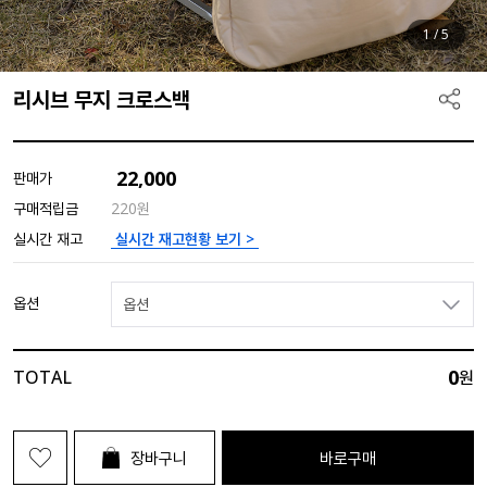
1
/
5
리시브 무지 크로스백
22,000
판매가
구매적립금
220원
실시간 재고현황 보기 >
실시간 재고
옵션
옵션
0
TOTAL
원
장바구니
바로구매