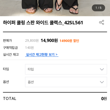
1
/
8
하이퍼 쿨링 스판 와이드 쿨랙스_42SL561
14,900
원
판매가
29,800
원
14900원 할인
구매적립금
140원
실시간 재고현황 보기 >
실시간 재고
타입
타입
옵션
옵션
0
TOTAL
원