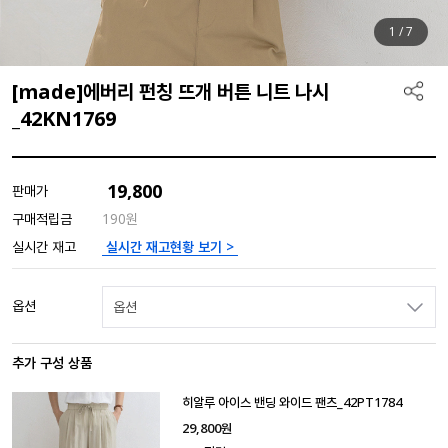
1
/
7
[made]에버리 펀칭 뜨개 버튼 니트 나시
_42KN1769
19,800
판매가
구매적립금
190원
실시간 재고현황 보기 >
실시간 재고
옵션
옵션
추가 구성 상품
히알루 아이스 밴딩 와이드 팬츠_42PT1784
29,800
원