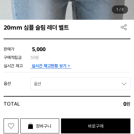
1
/
3
20mm 심플 슬림 레더 벨트
5,000
판매가
구매적립금
50원
실시간 재고현황 보기 >
실시간 재고
옵션
옵션
0
TOTAL
원
장바구니
바로구매