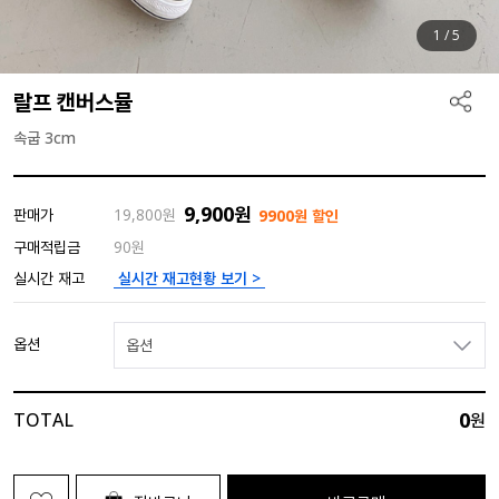
1
/
5
랄프 캔버스뮬
속굽 3cm
9,900
원
판매가
19,800
원
9900원 할인
구매적립금
90원
실시간 재고현황 보기 >
실시간 재고
옵션
옵션
0
TOTAL
원