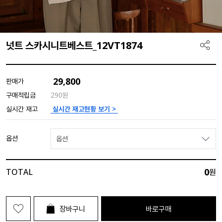
넛트 스카시니트베스트_12VT1874
29,800
판매가
구매적립금
290원
실시간 재고현황 보기 >
실시간 재고
옵션
옵션
0
TOTAL
원
장바구니
바로구매