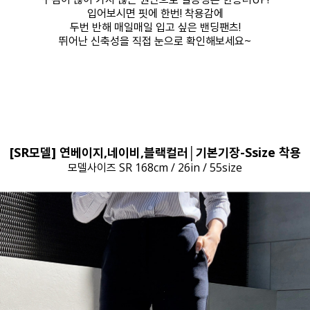
입어보시면 핏에 한번! 착용감에
두번 반해 매일매일 입고 싶은 밴딩팬츠!
뛰어난 신축성을 직접 눈으로 확인해보세요~
[SR모델] 연베이지,네이비,블랙컬러│기본기장-Ssize 착용
모델사이즈 SR 168cm / 26in / 55size