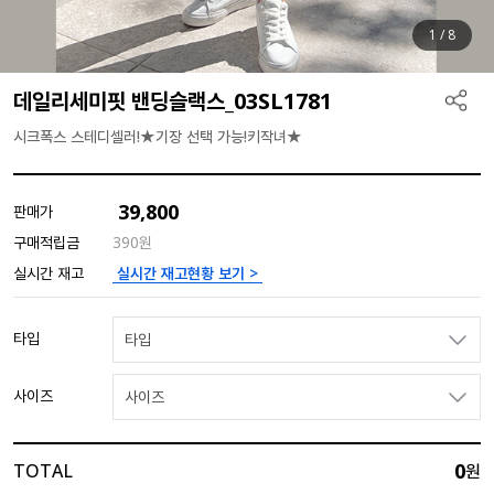
1
/
8
데일리세미핏 밴딩슬랙스_03SL1781
시크폭스 스테디셀러!★기장 선택 가능!키작녀★
39,800
판매가
구매적립금
390원
실시간 재고현황 보기 >
실시간 재고
타입
타입
사이즈
사이즈
0
TOTAL
원