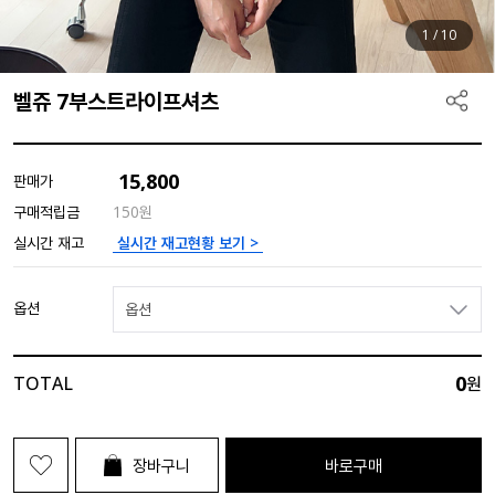
1
/
10
벨쥬 7부스트라이프셔츠
15,800
판매가
구매적립금
150원
실시간 재고현황 보기 >
실시간 재고
옵션
옵션
0
TOTAL
원
장바구니
바로구매