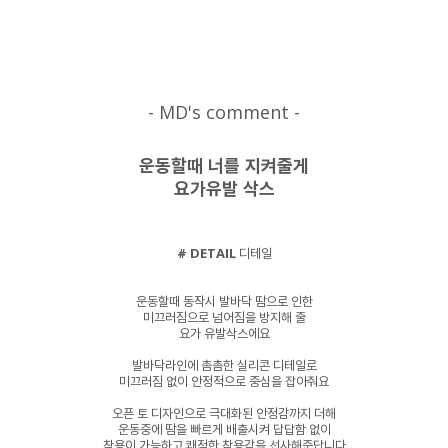
- MD's comment -
운동할때 너를 지켜줄게
요가유발 삭스
# DETAIL
디테일
운동할때 동작시 발바닥 땀으로 인한
미끄러짐으로 넘어짐을 방지해 줄
요가 유발삭스에요
발바닥라인에 촘촘한 실리콘 디테일로
미끄러짐 없이 안정적으로 중심을 잡아줘요
오픈 토 디자인으로 극대화된 안정감까지 더해
운동중에 땀을 빠르게 배출시켜 답답함 없이
착용이 가능하고 쾌적한 착용감을 선사해준답니다