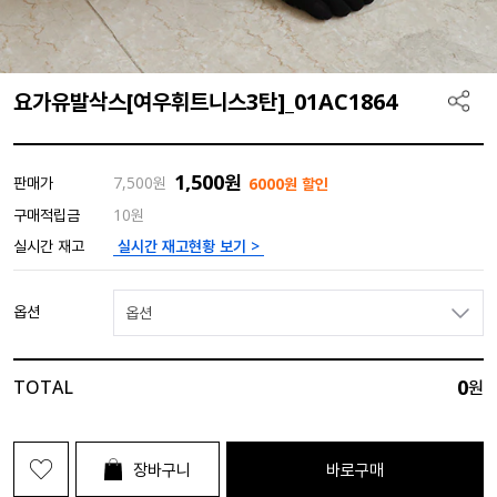
요가유발삭스[여우휘트니스3탄]_01AC1864
1,500
원
판매가
7,500
원
6000원 할인
구매적립금
10원
실시간 재고현황 보기 >
실시간 재고
옵션
옵션
0
TOTAL
원
장바구니
바로구매