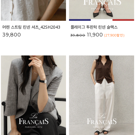
머렌 스트링 린넨 셔츠_42SH2043
플레이그 투핀턱 린넨 슬랙스
39,800
11,900
39,800
(27,900
할인
)