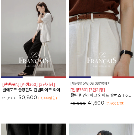
[재진행15%]08.09(일)까지
[린넨ver.] [인생360] [3단기장]
벨에포크 폴딩핀턱 린넨라이크 와이드 슬랙스_F6H470SL
[인생360] [3단기장]
컬틴 린넨라이크 와이드 슬랙스_F6S349SL
50,800
59,800
(9,000
할인
)
41,600
49,000
(7,400
할인
)