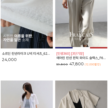
소르딘 린넨라이크 U넥 티셔츠_62TS2755
[인생360] [3단기장]
에어린 린넨 핀턱 와이드 슬랙스_F6S426SL
24,000
47,800
59,800
(12,000
할인
)