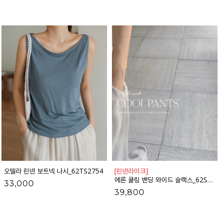
오델라 린넨 보트넥 나시_62TS2754
[린넨라이크]
에론 쿨링 밴딩 와이드 슬랙스_62SL2156
33,000
39,800