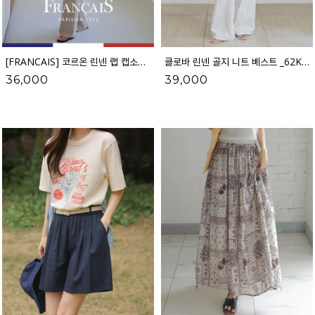
[FRANCAIS] 코르온 린넨 랩 캡소매 니트_F6H462KN
클로바 린넨 골지 니트 베스트 _62KN2740
36,000
39,000