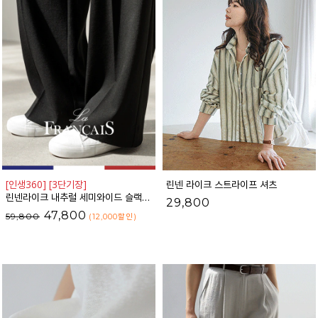
[인생360] [3단기장]
린넨 라이크 스트라이프 셔츠
린넨라이크 내추럴 세미와이드 슬랙스_F6S164SL
29,800
47,800
59,800
(12,000
할인
)