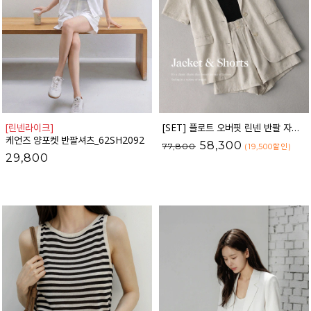
[린넨라이크]
[SET] 플로트 오버핏 린넨 반팔 자켓 + 밴딩팬츠
케언즈 양포켓 반팔셔츠_62SH2092
58,300
77,800
(19,500
할인
)
29,800