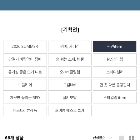
[기획전]
2026 SUMMER
썸머, 가디건
린넨item
간절기 바람막이 점퍼
숨 쉬는 소재, 텐셀
살.안.타.템
통기성 좋은 뜨게 니트
오-싹! 쿨링템
스테디셀러
보풀케어
구김No!
한 끗 다른 폴딩핀턱
자꾸만 끌리는 RED
실키모달
스타일링 item
베스트리뷰상품
초여름 베스트 특가
68
개 상품