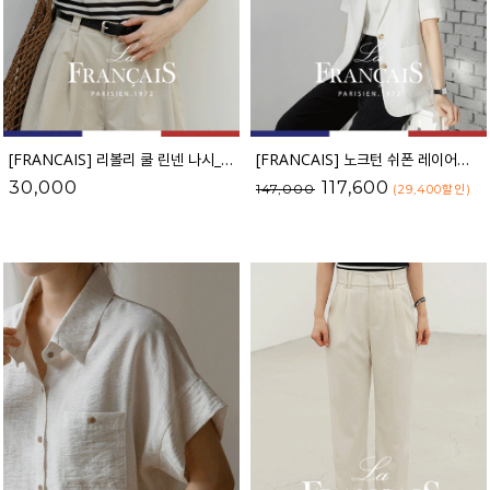
[FRANCAIS] 리볼리 쿨 린넨 나시_F6H419KN
[FRANCAIS] 노크턴 쉬폰 레이어드 린넨 자켓_F6S391JK
30,000
117,600
147,000
(29,400
할인
)