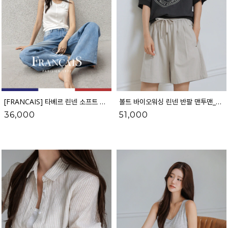
[FRANCAIS] 타베르 린넨 소프트 텐셀 나시_F6H498TS
볼트 바이오워싱 린넨 반팔 맨투맨_62TS2789
36,000
51,000