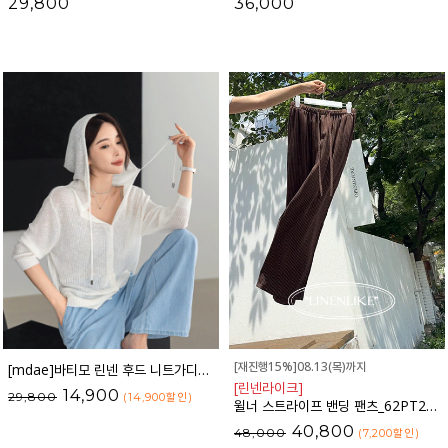
29,800
36,000
[재진행15%]08.13(목)까지
[mdae]바티모 린넨 후드 니트가디건_41CA1917
[린넨라이크]
14,900
29,800
(14,900
할인
)
윌너 스트라이프 밴딩 팬츠_62PT2703
40,800
48,000
(7,200
할인
)