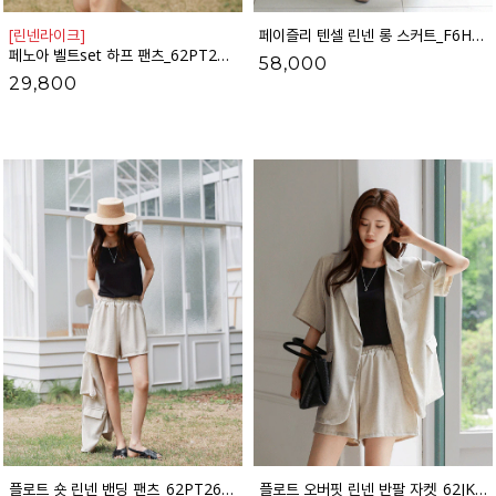
[린넨라이크]
페이즐리 텐셀 린넨 롱 스커트_F6H436SK
페노아 벨트set 하프 팬츠_62PT2518
58,000
29,800
플로트 숏 린넨 밴딩 팬츠_62PT2659
플로트 오버핏 린넨 반팔 자켓_62JK2574