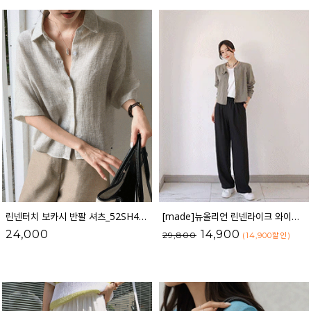
린넨터치 보카시 반팔 셔츠_52SH417
[made]뉴올리언 린넨라이크 와이드 밴딩팬츠_51PT2021
24,000
14,900
29,800
(14,900
할인
)