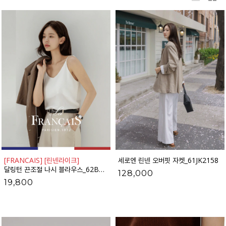
[FRANCAIS] [린넨라이크]
세로엔 린넨 오버핏 자켓_61JK2158
달링턴 끈조절 나시 블라우스_62BL2106
128,000
19,800