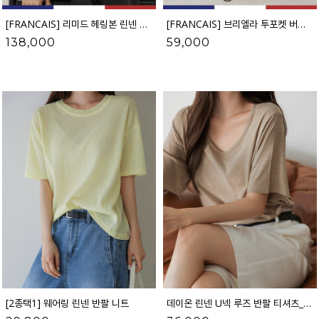
[FRANCAIS] 리미드 헤링본 린넨 7부 자켓_F6H514JK
[FRANCAIS] 브리엘라 투포켓 버튼 니트 나시_F6H513KN
138,000
59,000
[2종택1] 웨어링 린넨 반팔 니트
데이온 린넨 U넥 루즈 반팔 티셔츠_62TS2779