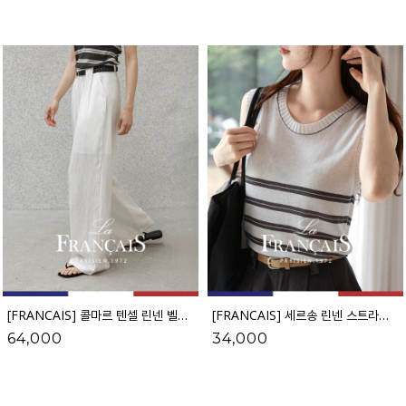
[FRANCAIS] 콜마르 텐셀 린넨 벨트set 와이드 슬랙스_F6H432SL
[FRANCAIS] 세르송 린넨 스트라이프 니트 나시_62KN2593
64,000
34,000