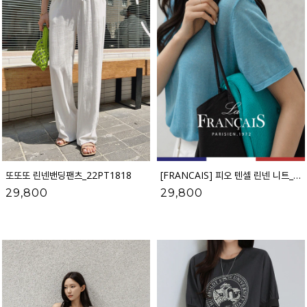
또또또 린넨밴딩팬츠_22PT1818
[FRANCAIS] 피오 텐셀 린넨 니트_F6H522KN
29,800
29,800